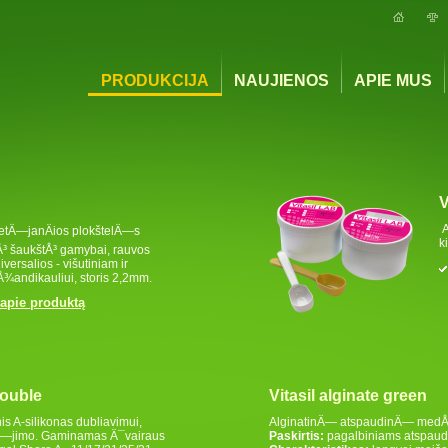
PRODUKCIJA
NAUJIENOS
APIE MUS
V
A
ietÄ—janÄios plokštelÄ—s
k
iÅ³ šaukštÅ³ gamybai, rauvos
iversalios - višutiniam ir
Å¾andikauliui, storis 2,2mm.
 apie produktą
double
Vitasil alginate green
is A-silikonas dubliavimui,
AlginatinÄ— atspaudinÄ— medÅ
tÄ—jimo. Gaminamas Ä¯vairaus
Paskirtis:
pagalbiniams atspau