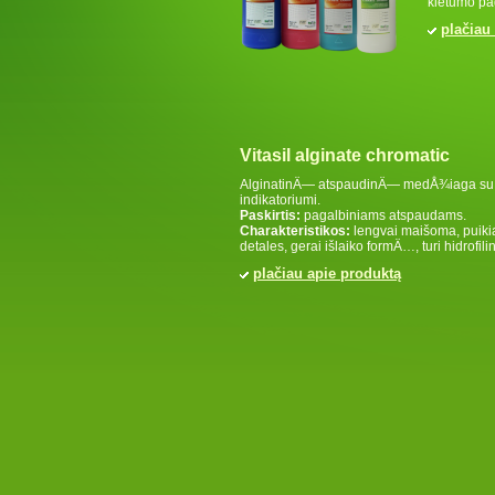
kietumo pa
plačiau
Vitasil alginate chromatic
AlginatinÄ— atspaudinÄ— medÅ¾iaga su 
indikatoriumi.
Paskirtis:
pagalbiniams atspaudams.
Charakteristikos:
lengvai maišoma, puikia
detales, gerai išlaiko formÄ…, turi hidrofili
plačiau apie produktą