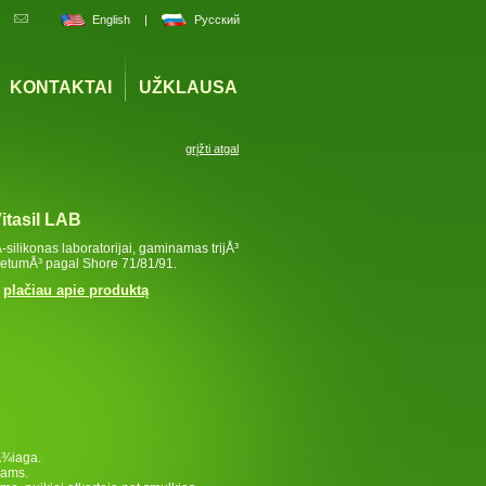
English
|
Русский
KONTAKTAI
UŽKLAUSA
grįžti atgal
itasil LAB
-silikonas laboratorijai, gaminamas trijÅ³
ietumÅ³ pagal Shore 71/81/91.
plačiau apie produktą
¾iaga.
dams.