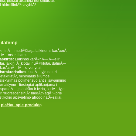
ma, puikiai atkartoja net smulkias
 hidrofiliniÅ³ savybiÅ³.
itatemp
krilinÄ— medÅ¾iaga laikinoms karÅ«nÄ
lÄ—ms ir tiltams.
askirtis:
Laikinos karÅ«nÄ—lÄ—s ir
iltai, laikini Ä¯klotai ir uÅ¾klotai, dalinÄ—
 karÅ«nÄ—lÄ—s, venyrai.
harakteristikos:
sudÄ—tyje neturi
etakrilatÅ³, minimalus šilumos
šsiskyrimas polimerizuojantis, savaiminio
umaišymo - tiesiogiai aplikuojama i
tspaudÄ…, plastiška ir tvirta, sudÄ—tyje
uri fluorescensiniÅ³ medÅ¾iagÅ³ - prie
et kokio apšvietimo atrodo natÅ«raliai.
plačiau apie produktą