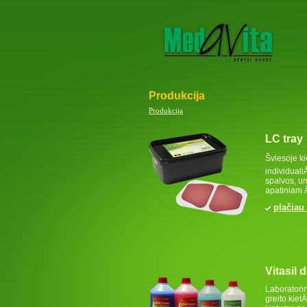
Produkcija
Produkcija
LC tray
Šviesoje k
individual
spalvos, un
apatiniam 
plačiau
Vitasil 
Laboratorin
greito kie