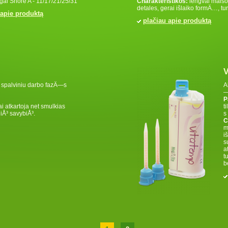
gal Shore A - 11/17/21/25/31
Charakteristikos:
lengvai maišo
detales, gerai išlaiko formÄ…, turi
 apie produktą
plačiau apie produktą
V
spalviniu darbo fazÄ—s
A
—
P
i atkartoja net smulkias
t
niÅ³ savybiÅ³.
s
C
m
i
s
a
t
b