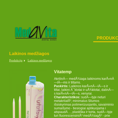
PRODUKC
Laikinos medžiagos
Produkcija
Laikinos medžiagos
Vitatemp
AkrilinÄ— medÅ¾iaga laikinoms karÅ«nÄ
—lÄ—ms ir tiltams.
Paskirtis:
Laikinos karÅ«nÄ—lÄ—s ir
tiltai, laikini Ä¯klotai ir uÅ¾klotai, dalinÄ—
s karÅ«nÄ—lÄ—s, venyrai.
Charakteristikos:
sudÄ—tyje neturi
metakrilatÅ³, minimalus šilumos
išsiskyrimas polimerizuojantis, savaiminio
sumaišymo - tiesiogiai aplikuojama i
atspaudÄ…, plastiška ir tvirta, sudÄ—tyje
turi fluorescensiniÅ³ medÅ¾iagÅ³ - prie