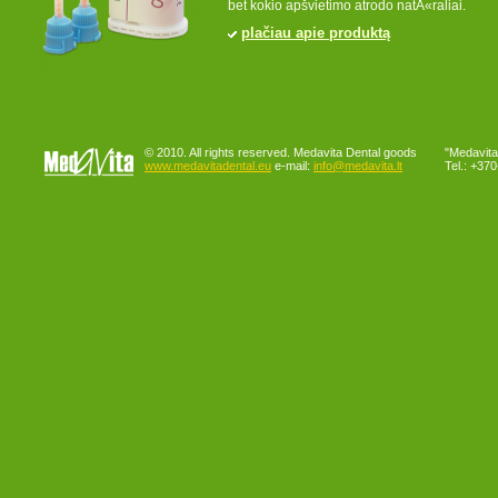
bet kokio apšvietimo atrodo natÅ«raliai.
plačiau apie produktą
© 2010. All rights reserved. Medavita Dental goods
"Medavita"
www.medavitadental.eu
e-mail:
info@medavita.lt
Tel.: +37